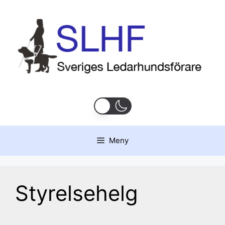
Hoppa
till
innehåll
Meny
Styrelsehelg